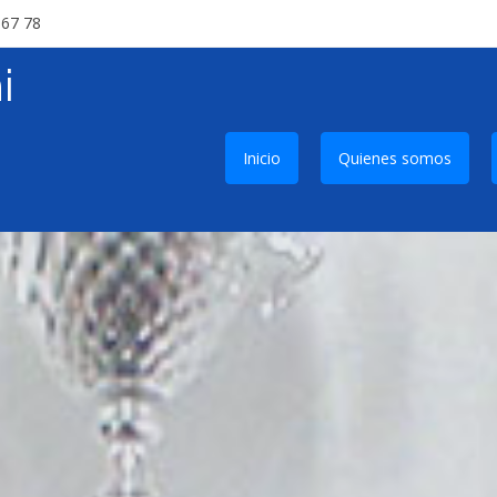
 67 78
i
Inicio
Quienes somos