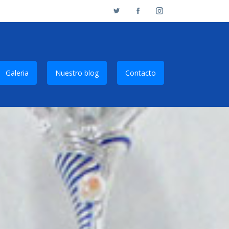
Galeria
Nuestro blog
Contacto